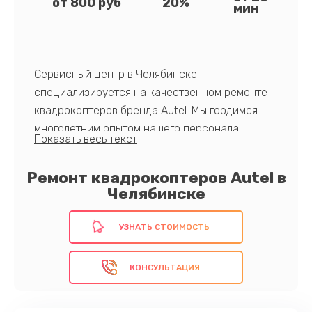
от 800 руб
20%
мин
Сервисный центр в Челябинске
специализируется на качественном ремонте
квадрокоптеров бренда Autel. Мы гордимся
многолетним опытом нашего персонала,
использованием только оригинальных
запчастей и быстрым обслуживанием. Наша
Ремонт квадрокоптеров Autel в
команда прошла профессиональное обучение
Челябинске
и имеет глубокие знания в области
технического обслуживания дронов.
УЗНАТЬ СТОИМОСТЬ
Обратитесь к профессионалам!
КОНСУЛЬТАЦИЯ