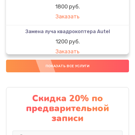
1800 руб.
Заказать
Замена луча квадрокоптера Autel
1200 руб.
Заказать
Замена GPS-модуля
ПОКАЗАТЬ ВСЕ УСЛУГИ
1500 руб.
Заказать
Скидка 20% по
Настройка шифрования Wi-Fi
предварительной
1000 руб.
записи
Заказать