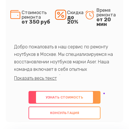
Время
Стоимость
Скидка
ремонта
до
ремонта
от 20
от 350 руб
20%
мин
Добро пожаловать в наш сервис по ремонту
ноутбуков в Москве. Мы специализируемся на
восстановлении ноутбуков марки Aser. Наша
команда включает в себя опытных
профессионалов с обширными знаниями и
многолетним опытом в данной области. Мы
предлагаем быстрый и качественный ремонт с
УЗНАТЬ СТОИМОСТЬ
использованием оригинальных компонентов, а
также гарантируем качество всех
КОНСУЛЬТАЦИЯ
проведенных работ. Наша цель - предоставить
клиентам надежное и профессиональное