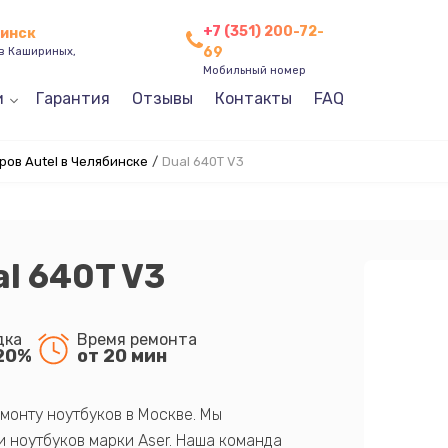
+7 (351) 200-72-
бинск
69
ев Кашириных,
Мобильный номер
и
Гарантия
Отзывы
Контакты
FAQ
ов Autel в Челябинске
/
Dual 640T V3
al 640T V3
дка
Время ремонта
20%
от 20 мин
монту ноутбуков в Москве. Мы
 ноутбуков марки Aser. Наша команда