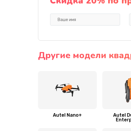
Скидка 20% по п
Другие модели квад
Autel Nano+
Autel D
Enterp