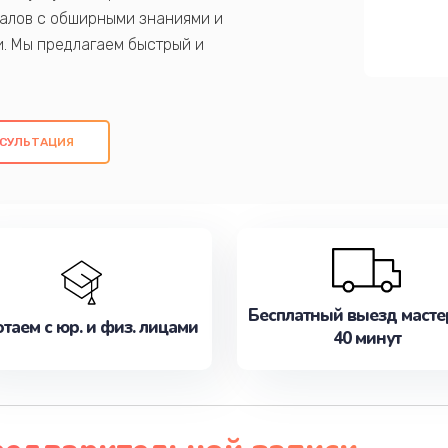
алов с обширными знаниями и
и. Мы предлагаем быстрый и
ем оригинальных компонентов, а также
ых работ. Наша цель - предоставить
ое обслуживание, удовлетворяя их
СУЛЬТАЦИЯ
медлите записаться на ремонт уже
Бесплатный выезд масте
таем с юр. и физ. лицами
40 минут