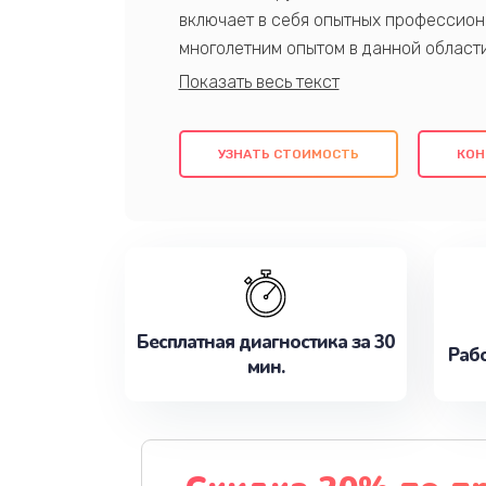
включает в себя опытных профессион
многолетним опытом в данной област
качественный ремонт с использовани
гарантируем качество всех проведенн
клиентам надежное и профессиональн
УЗНАТЬ СТОИМОСТЬ
КОН
потребности наилучшим образом. Не 
сейчас!
Бесплатная диагностика за 30
Рабо
мин.