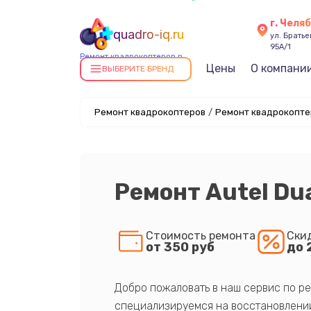
г. Челя
quadro-iq.ru
ул. Брать
95А/1
Ремонт квадрокоптеров в
Цены
О компани
Челябинске
ВЫБЕРИТЕ БРЕНД
Ремонт квадрокоптеров
/
Ремонт квадрокоптер
Ремонт Autel Du
Стоимость ремонта
Ски
от 350 руб
до 
Добро пожаловать в наш сервис по ре
специализируемся на восстановлении