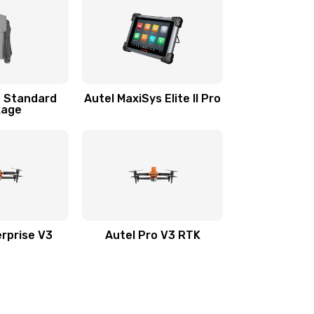
+ Standard
Autel MaxiSys Elite II Pro
kage
erprise V3
Autel Pro V3 RTK