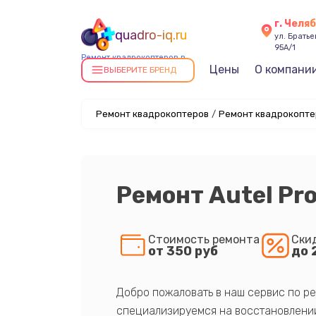
г. Челя
quadro-iq.ru
ул. Брать
95А/1
Ремонт квадрокоптеров в
Цены
О компани
Челябинске
ВЫБЕРИТЕ БРЕНД
Ремонт квадрокоптеров
/
Ремонт квадрокоптер
Ремонт Autel Pro
Стоимость ремонта
Ски
от 350 руб
до 
Добро пожаловать в наш сервис по ре
специализируемся на восстановлении