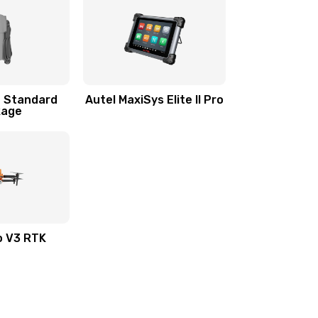
+ Standard
Autel MaxiSys Elite II Pro
kage
o V3 RTK