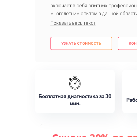
включает в себя опытных профессион
многолетним опытом в данной област
качественный ремонт с использовани
гарантируем качество всех проведенн
клиентам надежное и профессиональн
УЗНАТЬ СТОИМОСТЬ
КОН
потребности наилучшим образом. Не 
сейчас!
Бесплатная диагностика за 30
Рабо
мин.