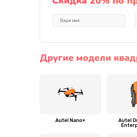
Скидка 20% по п
Другие модели квад
Autel Nano+
Autel D
Enterp