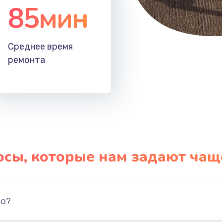
85мин
Среднее время
ремонта
осы, которые нам задают чащ
но?