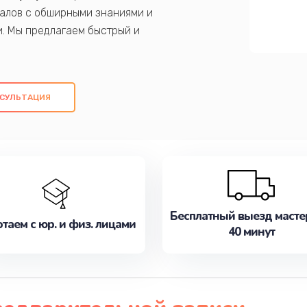
алов с обширными знаниями и
и. Мы предлагаем быстрый и
ем оригинальных компонентов, а также
ых работ. Наша цель - предоставить
ое обслуживание, удовлетворяя их
СУЛЬТАЦИЯ
медлите записаться на ремонт уже
Бесплатный выезд масте
таем с юр. и физ. лицами
40 минут