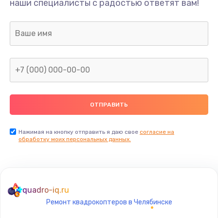
наши специалисты с радостью ответят вам!
1300 руб.
Заказать
Ремонт капиллярной трубки
400 руб.
Заказать
Замена блока питания
1000 руб.
Заказать
Нажимая на кнопку отправить я даю свое
согласие на
обработку моих персональных данных.
Прошивка / разблокировка
900 руб.
Заказать
quadro-iq.ru
Ремонт квадрокоптеров в Челябинске
Замена термостата