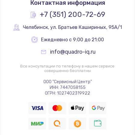
Контактная информация
1200 руб.
Заказать
+7 (351) 200-72-69
Замена реле
Челябинск
,
 ул. Братьев Кашириных, 95А/1
1000 руб.
Ежедневно с 9:00 до 21:00
Заказать
info@quadro-iq.ru
Замена термопредохранителя
Все консультации по телефону в нашем сервисе
700 руб.
совершенно бесплатны
Заказать
ООО "Сервисный Центр"
ИНН: 7447058155
ОГРН: 1027402319922
Замена ТЭНа
2500 руб.
Заказать
Замена шнура