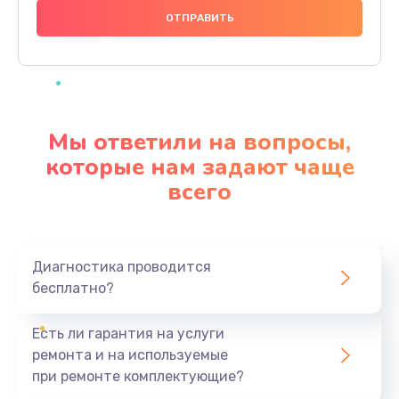
1000 руб.
Заказать
Ремонт материнской платы
4500 руб.
Мы ответили на вопросы,
Заказать
которые нам задают чаще
всего
Профилактическая чистка
1000 руб.
Заказать
Диагностика проводится
бесплатно?
Прошивка BIOS
1920 руб.
Есть ли гарантия на услуги
Заказать
ремонта и на используемые
при ремонте комплектующие?
Замена северного моста