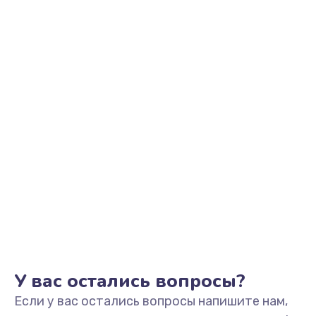
2500 руб.
Заказать
Замена видеоадаптера (видеокарты)
1800 руб.
Заказать
Замена, перепайка чипа
1300 руб.
Заказать
Замена HDMI-разъема
650 руб.
Заказать
У вас остались вопросы?
Если у вас остались вопросы напишите нам,
Замена/Pемонт карбюратора