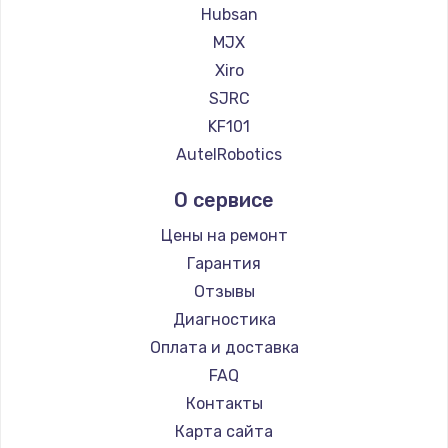
Hubsan
900 руб.
MJX
Заказать
Xiro
SJRC
Замена сенсорного датчика
KF101
1300 руб.
AutelRobotics
Заказать
О сервисе
Замена сигнальной лампы
Цены на ремонт
1200 руб.
Гарантия
Заказать
Отзывы
Диагностика
Замена системной платы
Оплата и доставка
1500 руб.
FAQ
Заказать
Контакты
Карта сайта
Замена температурного датчика