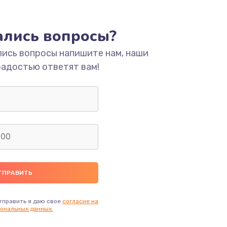
ать
тались вопросы?
ать
лись вопросы напишите нам, наши
радостью ответят вам!
ать
ать
ать
ать
ать
тправить я даю свое
согласие на
ональных данных.