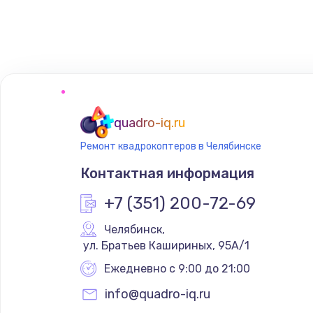
Замена сенсорного датчика
Замена сигнальной лампы
Замена системной платы
quadro-iq.ru
Ремонт квадрокоптеров в Челябинске
Замена температурного датчик
Контактная информация
Замена электроконфорки
+7 (351) 200-72-69
Челябинск
,
Техобслуживание
 ул. Братьев Кашириных, 95А/1
Ежедневно с 9:00 до 21:00
Установка / подключение / дем
info@quadro-iq.ru