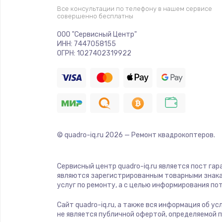
Прошивка
Все консультации по телефону в нашем сервисе
совершенно бесплатны
Ремонт платы электроники
ООО "Сервисный Центр"
ИНН: 7447058155
ОГРН: 1027402319922
Комплексная чистка
Замена датчиков
Замена шнура питания
© quadro-iq.ru
2026
— Ремонт квадрокоптеров.
Ремонт кнопки
Сервисный центр quadro-iq.ru является пост гар
Настройка
являются зарегистрированным товарными знака
услуг по ремонту, а с целью информирования п
Ремонт корпуса
Сайт quadro-iq.ru, а также вся информация об у
не является публичной офертой, определяемой 