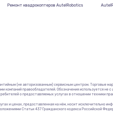
1400 руб.
Заказ
Ремонт квадрокоптеров AutelRobotics
Autel
1400 руб.
Заказ
580 руб.
Заказ
500 руб.
Заказ
1000 руб.
Заказ
700 руб.
Заказ
антийным (не авторизованным) сервисным центром. Торговые марк
600 руб.
Заказ
ми компаний правообладателей. Обозначения используется не 
отребителей о предоставляемых услугах в отношении техники пр
850 руб.
Заказ
слугах и ценах, предоставленная на нём, носит исключительно ин
положениями Статьи 437 Гражданского кодекса Российской Феде