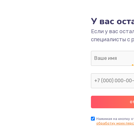
1000 руб.
Заказ
У вас ос
700 руб.
Заказ
Если у вас оста
специалисты с 
2500 руб.
Заказ
1400 руб.
Заказ
модуля
600 руб.
Заказ
1100 руб.
Заказ
900 руб.
Заказ
Нажимая на кнопку о
обработку моих перс
нфорки