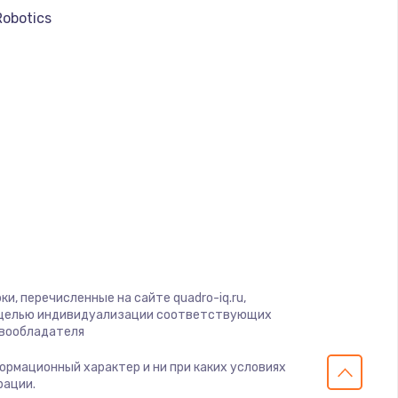
ать
Robotics
ать
ать
ать
ать
ать
и, перечисленные на сайте quadro-iq.ru,
ать
с целью индивидуализации соответствующих
авообладателя
ать
формационный характер и ни при каких условиях
рации.