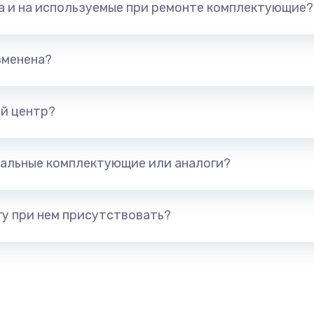
та и на используемые при ремонте комплектующие?
арты)
1800 руб.
Заказ
1300 руб.
Заказ
зменена?
650 руб.
Заказ
й центр?
1300 руб.
Заказ
альные комплектующие или аналоги?
400 руб.
Заказ
1000 руб.
Заказ
у при нем присутствовать?
900 руб.
Заказ
1200 руб.
Заказ