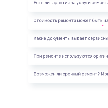
Есть ли гарантия на услуги ремон
Замена видеоадаптера (видеок
Замена, перепайка чипа
Стоимость ремонта может быть и
Замена HDMI-разъема
Какие документы выдает сервисны
Замена/Pемонт карбюратора
При ремонте используются оригин
Ремонт капиллярной трубки
Замена блока питания
Возможен ли срочный ремонт? Мог
Прошивка / разблокировка
Замена термостата