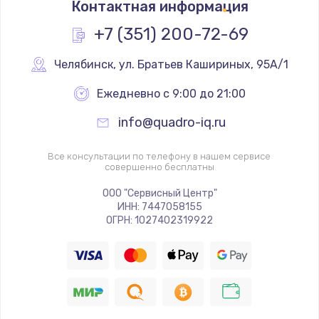
Контактная информация
1200 руб.
Заказать
+7 (351) 200-72-69
Замена реле
Челябинск
,
 ул. Братьев Кашириных, 95А/1
1000 руб.
Ежедневно с 9:00 до 21:00
Заказать
info@quadro-iq.ru
Замена термопредохранителя
Все консультации по телефону в нашем сервисе
700 руб.
совершенно бесплатны
Заказать
ООО "Сервисный Центр"
ИНН: 7447058155
ОГРН: 1027402319922
Замена ТЭНа
2500 руб.
Заказать
Замена шнура