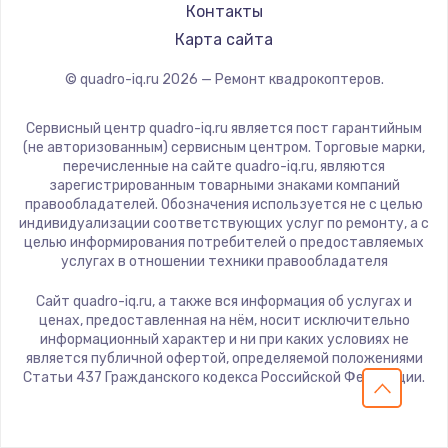
Контакты
2500 руб.
Карта сайта
Заказать
© quadro-iq.ru
2026
— Ремонт квадрокоптеров.
Замена электроконфорки
1300 руб.
Сервисный центр quadro-iq.ru является пост гарантийным
(не авторизованным) сервисным центром. Торговые марки,
Заказать
перечисленные на сайте quadro-iq.ru, являются
зарегистрированным товарными знаками компаний
правообладателей. Обозначения используется не с целью
Техобслуживание
индивидуализации соответствующих услуг по ремонту, а с
900 руб.
целью информирования потребителей о предоставляемых
услугах в отношении техники правообладателя
Заказать
Сайт quadro-iq.ru, а также вся информация об услугах и
Установка / подключение / демонтаж
ценах, предоставленная на нём, носит исключительно
информационный характер и ни при каких условиях не
1300 руб.
является публичной офертой, определяемой положениями
Статьи 437 Гражданского кодекса Российской Федерации.
Заказать
Прошивка