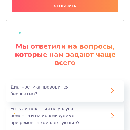
1000 руб.
Заказать
Ремонт материнской платы
4500 руб.
Мы ответили на вопросы,
Заказать
которые нам задают чаще
всего
Профилактическая чистка
1000 руб.
Заказать
Диагностика проводится
бесплатно?
Прошивка BIOS
1920 руб.
Есть ли гарантия на услуги
Заказать
ремонта и на используемые
при ремонте комплектующие?
Замена северного моста