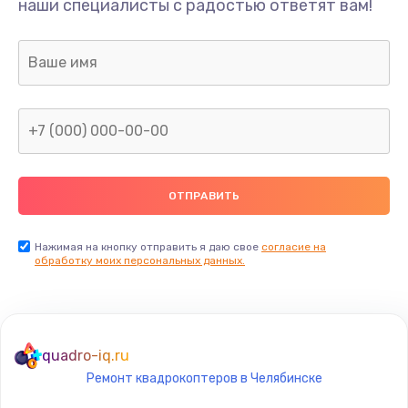
наши специалисты с радостью ответят вам!
1300 руб.
Заказать
Ремонт капиллярной трубки
400 руб.
Заказать
Замена блока питания
1000 руб.
Заказать
Нажимая на кнопку отправить я даю свое
согласие на
обработку моих персональных данных.
Прошивка / разблокировка
900 руб.
Заказать
quadro-iq.ru
Ремонт квадрокоптеров в Челябинске
Замена термостата