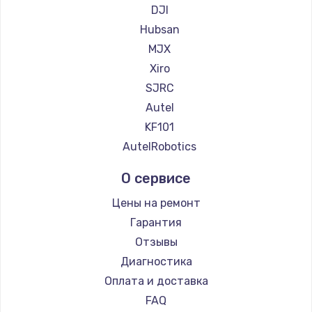
DJI
900 руб.
Hubsan
Заказать
MJX
Xiro
Замена сенсорного датчика
SJRC
1300 руб.
Autel
Заказать
KF101
AutelRobotics
Замена сигнальной лампы
1200 руб.
О сервисе
Заказать
Цены на ремонт
Гарантия
Замена системной платы
Отзывы
1500 руб.
Диагностика
Заказать
Оплата и доставка
FAQ
Замена температурного датчика