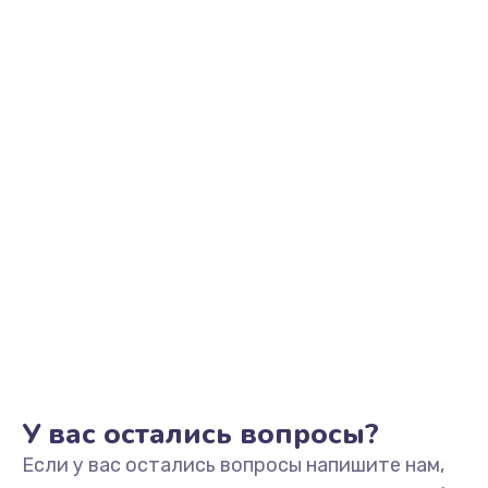
2500 руб.
Заказать
Замена видеоадаптера (видеокарты)
1800 руб.
Заказать
Замена, перепайка чипа
1300 руб.
Заказать
Замена HDMI-разъема
650 руб.
Заказать
У вас остались вопросы?
Если у вас остались вопросы напишите нам,
Замена/Pемонт карбюратора