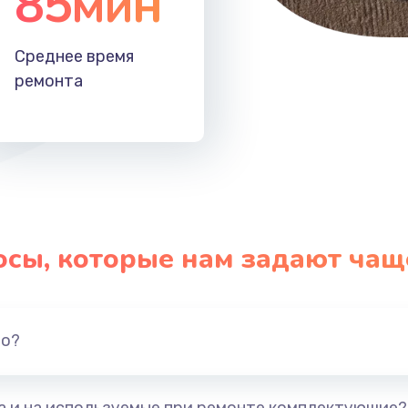
85мин
Среднее время
ремонта
осы, которые нам задают чащ
но?