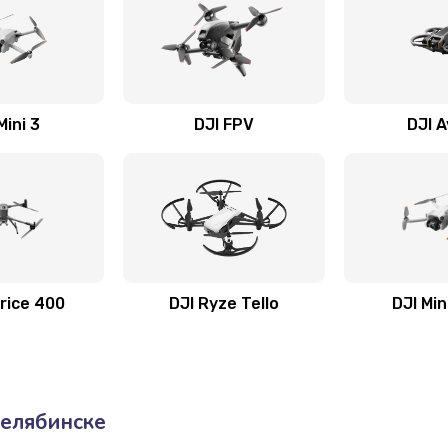
Mini 3
DJI FPV
DJI 
rice 400
DJI Ryze Tello
DJI Min
елябинске