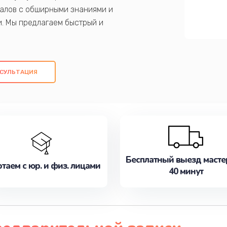
алов с обширными знаниями и
и. Мы предлагаем быстрый и
ем оригинальных компонентов, а также
ых работ. Наша цель - предоставить
ое обслуживание, удовлетворяя их
СУЛЬТАЦИЯ
медлите записаться на ремонт уже
Бесплатный выезд масте
таем с юр. и физ. лицами
40 минут