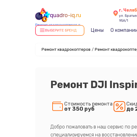
г. Челя
quadro-iq.ru
ул. Брать
95А/1
Ремонт квадрокоптеров в
Цены
О компани
Челябинске
ВЫБЕРИТЕ БРЕНД
Ремонт квадрокоптеров
/
Ремонт квадрокоптер
Ремонт DJI Inspi
Стоимость ремонта
Ски
от 350 руб
до 
Добро пожаловать в наш сервис по ре
специализируемся на восстановлении