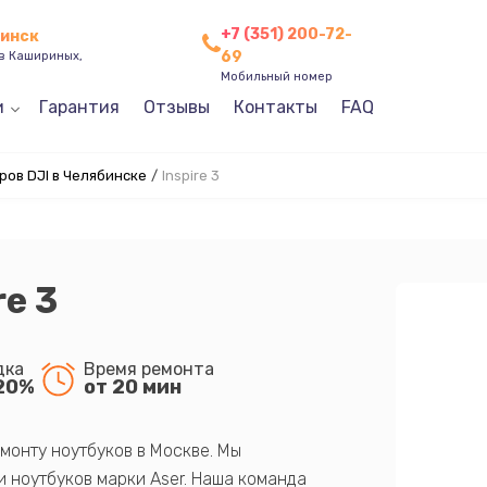
+7 (351) 200-72-
бинск
69
ев Кашириных,
Мобильный номер
и
Гарантия
Отзывы
Контакты
FAQ
ов DJI в Челябинске
/
Inspire 3
re 3
дка
Время ремонта
20%
от 20 мин
монту ноутбуков в Москве. Мы
 ноутбуков марки Aser. Наша команда