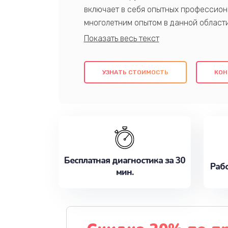
включает в себя опытных профессион
многолетним опытом в данной област
качественный ремонт с использовани
гарантируем качество всех проведенн
клиентам надежное и профессиональн
УЗНАТЬ СТОИМОСТЬ
КОН
потребности наилучшим образом. Не 
сейчас!
Бесплатная диагностика за 30
Рабо
мин.