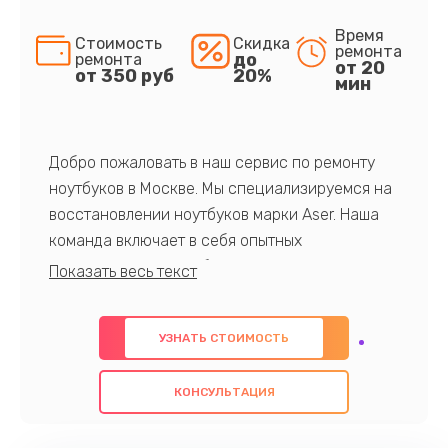
Время
Стоимость
Скидка
ремонта
до
ремонта
от 20
от 350 руб
20%
мин
Добро пожаловать в наш сервис по ремонту
ноутбуков в Москве. Мы специализируемся на
восстановлении ноутбуков марки Aser. Наша
команда включает в себя опытных
профессионалов с обширными знаниями и
многолетним опытом в данной области. Мы
предлагаем быстрый и качественный ремонт с
УЗНАТЬ СТОИМОСТЬ
использованием оригинальных компонентов, а
также гарантируем качество всех
КОНСУЛЬТАЦИЯ
проведенных работ. Наша цель - предоставить
клиентам надежное и профессиональное