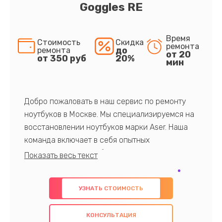
Goggles RE
Время
Стоимость
Скидка
ремонта
до
ремонта
от 20
от 350 руб
20%
мин
Добро пожаловать в наш сервис по ремонту
ноутбуков в Москве. Мы специализируемся на
восстановлении ноутбуков марки Aser. Наша
команда включает в себя опытных
профессионалов с обширными знаниями и
многолетним опытом в данной области. Мы
предлагаем быстрый и качественный ремонт с
УЗНАТЬ СТОИМОСТЬ
использованием оригинальных компонентов, а
также гарантируем качество всех
КОНСУЛЬТАЦИЯ
проведенных работ. Наша цель - предоставить