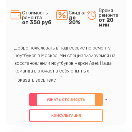
Время
Стоимость
Скидка
ремонта
до
ремонта
от 20
от 350 руб
20%
мин
Добро пожаловать в наш сервис по ремонту
ноутбуков в Москве. Мы специализируемся на
восстановлении ноутбуков марки Aser. Наша
команда включает в себя опытных
профессионалов с обширными знаниями и
многолетним опытом в данной области. Мы
предлагаем быстрый и качественный ремонт с
УЗНАТЬ СТОИМОСТЬ
использованием оригинальных компонентов, а
также гарантируем качество всех
КОНСУЛЬТАЦИЯ
проведенных работ. Наша цель - предоставить
клиентам надежное и профессиональное