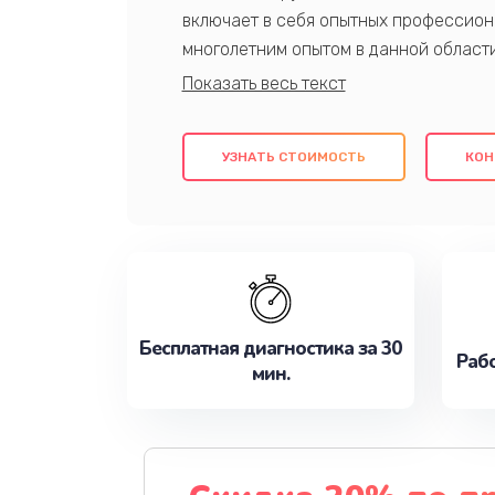
включает в себя опытных профессион
многолетним опытом в данной област
качественный ремонт с использовани
гарантируем качество всех проведенн
клиентам надежное и профессиональн
УЗНАТЬ СТОИМОСТЬ
КОН
потребности наилучшим образом. Не 
сейчас!
Бесплатная диагностика за 30
Рабо
мин.