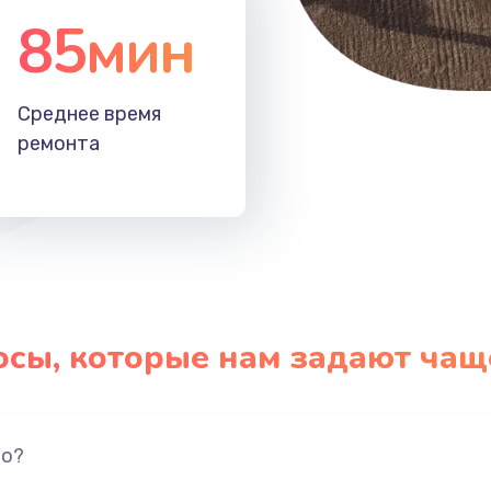
85мин
Среднее время
ремонта
осы, которые нам задают чащ
но?