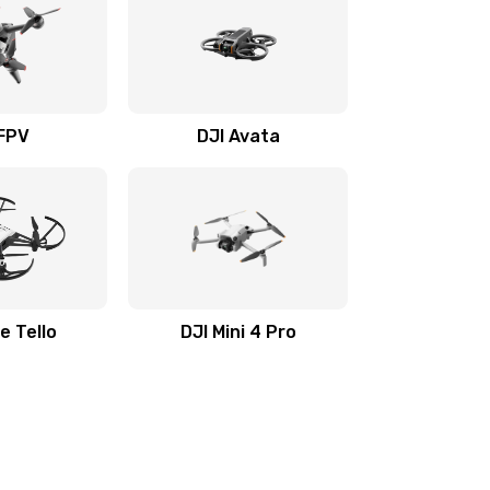
 FPV
DJI Avata
e Tello
DJI Mini 4 Pro