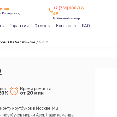
+7 (351) 200-72-
бинск
69
ев Кашириных,
Мобильный номер
и
Гарантия
Отзывы
Контакты
FAQ
ов DJI в Челябинске
/
Mini 2
2
дка
Время ремонта
20%
от 20 мин
монту ноутбуков в Москве. Мы
 ноутбуков марки Aser. Наша команда