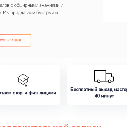
алов с обширными знаниями и
и. Мы предлагаем быстрый и
ем оригинальных компонентов, а также
ых работ. Наша цель - предоставить
ое обслуживание, удовлетворяя их
СУЛЬТАЦИЯ
медлите записаться на ремонт уже
Бесплатный выезд масте
таем с юр. и физ. лицами
40 минут