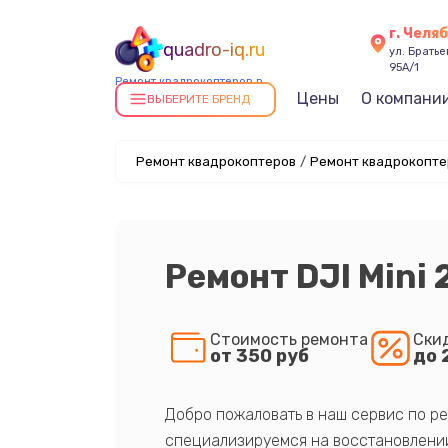
г. Челя
quadro-iq.ru
ул. Брать
95А/1
Ремонт квадрокоптеров в
Цены
О компани
Челябинске
ВЫБЕРИТЕ БРЕНД
Ремонт квадрокоптеров
/
Ремонт квадрокоптер
Ремонт DJI Mini 
Стоимость ремонта
Ски
от 350 руб
до 
Добро пожаловать в наш сервис по ре
специализируемся на восстановлении