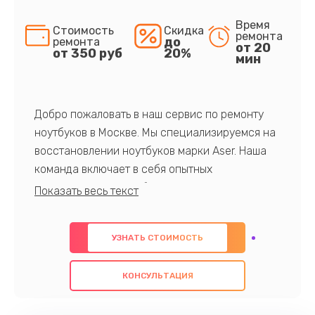
Время
Стоимость
Скидка
ремонта
до
ремонта
от 20
от 350 руб
20%
мин
Добро пожаловать в наш сервис по ремонту
ноутбуков в Москве. Мы специализируемся на
восстановлении ноутбуков марки Aser. Наша
команда включает в себя опытных
профессионалов с обширными знаниями и
многолетним опытом в данной области. Мы
предлагаем быстрый и качественный ремонт с
УЗНАТЬ СТОИМОСТЬ
использованием оригинальных компонентов, а
также гарантируем качество всех
КОНСУЛЬТАЦИЯ
проведенных работ. Наша цель - предоставить
клиентам надежное и профессиональное