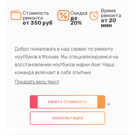
Время
Стоимость
Скидка
ремонта
до
ремонта
от 20
от 350 руб
20%
мин
Добро пожаловать в наш сервис по ремонту
ноутбуков в Москве. Мы специализируемся на
восстановлении ноутбуков марки Aser. Наша
команда включает в себя опытных
профессионалов с обширными знаниями и
многолетним опытом в данной области. Мы
предлагаем быстрый и качественный ремонт с
УЗНАТЬ СТОИМОСТЬ
использованием оригинальных компонентов, а
также гарантируем качество всех
КОНСУЛЬТАЦИЯ
проведенных работ. Наша цель - предоставить
клиентам надежное и профессиональное