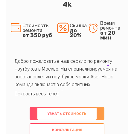
4k
Время
Стоимость
Скидка
ремонта
до
ремонта
от 20
от 350 руб
20%
мин
Добро пожаловать в наш сервис по ремонту
ноутбуков в Москве. Мы специализируемся на
восстановлении ноутбуков марки Aser. Наша
команда включает в себя опытных
профессионалов с обширными знаниями и
многолетним опытом в данной области. Мы
предлагаем быстрый и качественный ремонт с
УЗНАТЬ СТОИМОСТЬ
использованием оригинальных компонентов, а
также гарантируем качество всех
КОНСУЛЬТАЦИЯ
проведенных работ. Наша цель - предоставить