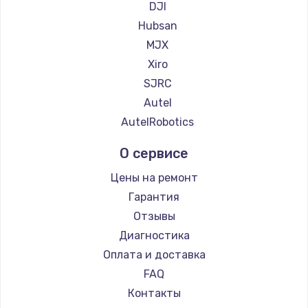
DJI
Замена регулятора режимов конфорки
Hubsan
900 руб.
MJX
Заказать
Xiro
SJRC
Замена сенсорного датчика
Autel
1300 руб.
AutelRobotics
Заказать
О сервисе
Замена сигнальной лампы
Цены на ремонт
1200 руб.
Гарантия
Заказать
Отзывы
Диагностика
Замена системной платы
Оплата и доставка
1500 руб.
FAQ
Заказать
Контакты