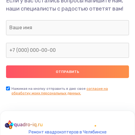
Если у вас остались вопросы напишите нам,
Замена/Pемонт карбюратора
наши специалисты с радостью ответят вам!
1300 руб.
Заказать
Ремонт капиллярной трубки
400 руб.
Заказать
Замена блока питания
1000 руб.
Заказать
Нажимая на кнопку отправить я даю свое
согласие на
обработку моих персональных данных.
Прошивка / разблокировка
900 руб.
Заказать
quadro-iq.ru
Ремонт квадрокоптеров в Челябинске