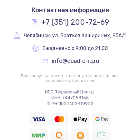
Замена термостата
Контактная информация
1200 руб.
Заказать
+7 (351) 200-72-69
Замена реле
Челябинск
,
 ул. Братьев Кашириных, 95А/1
1000 руб.
Ежедневно с 9:00 до 21:00
Заказать
info@quadro-iq.ru
Замена термопредохранителя
Все консультации по телефону в нашем сервисе
700 руб.
совершенно бесплатны
Заказать
ООО "Сервисный Центр"
ИНН: 7447058155
ОГРН: 1027402319922
Замена ТЭНа
2500 руб.
Заказать
Замена шнура