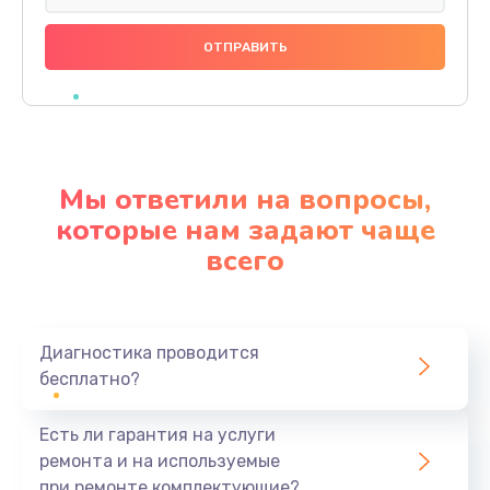
Замена праймера
1000 руб.
Заказать
Ремонт материнской платы
4500 руб.
Мы ответили на вопросы,
Заказать
которые нам задают чаще
всего
Профилактическая чистка
1000 руб.
Заказать
Диагностика проводится
бесплатно?
Прошивка BIOS
1920 руб.
Есть ли гарантия на услуги
Заказать
ремонта и на используемые
при ремонте комплектующие?