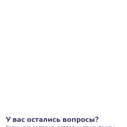
Ремонт цепи питания
2500 руб.
Заказать
Замена видеоадаптера (видеокарты)
1800 руб.
Заказать
Замена, перепайка чипа
1300 руб.
Заказать
Замена HDMI-разъема
650 руб.
Заказать
У вас остались вопросы?