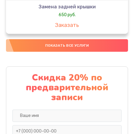
Замена задней крышки
650 руб.
Заказать
Замена аккумулятора
ПОКАЗАТЬ ВСЕ УСЛУГИ
4000 руб.
Заказать
Замена материнской платы
Скидка 20% по
1100 руб.
предварительной
Заказать
записи
Замена масла
750 руб.
Заказать