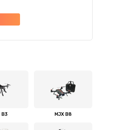
 B3
MJX B8