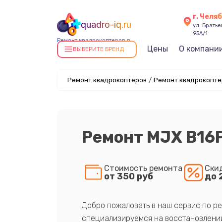
г. Челя
quadro-iq.ru
ул. Брать
95А/1
Ремонт квадрокоптеров в
Цены
О компани
Челябинске
ВЫБЕРИТЕ БРЕНД
Ремонт квадрокоптеров
/
Ремонт квадрокопте
Ремонт MJX B16
Стоимость ремонта
Ски
от 350 руб
до 
Добро пожаловать в наш сервис по ре
специализируемся на восстановлении