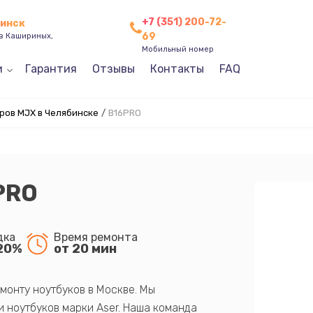
+7 (351) 200-72-
бинск
69
ев Кашириных,
Мобильный номер
и
Гарантия
Отзывы
Контакты
FAQ
ров MJX в Челябинске
/
B16PRO
PRO
дка
Время ремонта
20%
от 20 мин
монту ноутбуков в Москве. Мы
 ноутбуков марки Aser. Наша команда