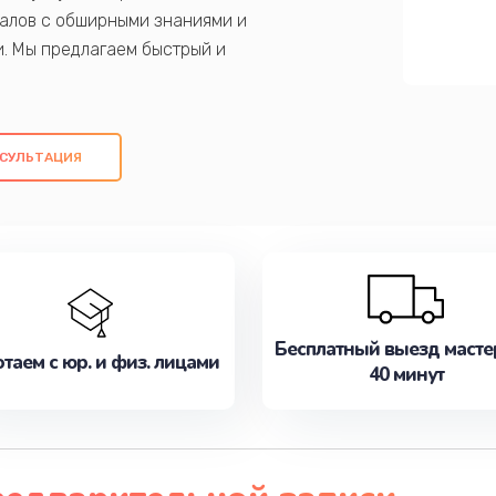
алов с обширными знаниями и
и. Мы предлагаем быстрый и
ем оригинальных компонентов, а также
ых работ. Наша цель - предоставить
ое обслуживание, удовлетворяя их
СУЛЬТАЦИЯ
медлите записаться на ремонт уже
Бесплатный выезд масте
таем с юр. и физ. лицами
40 минут