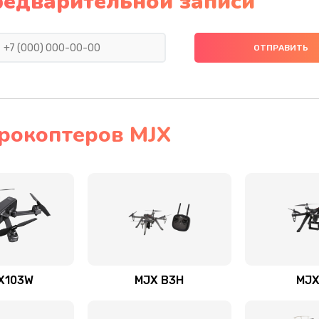
редварительной записи
рокоптеров MJX
X103W
MJX B3H
MJX