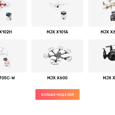
X102H
MJX X101A
MJX X
705C-W
MJX X600
MJX 
БОЛЬШЕ МОДЕЛЕЙ