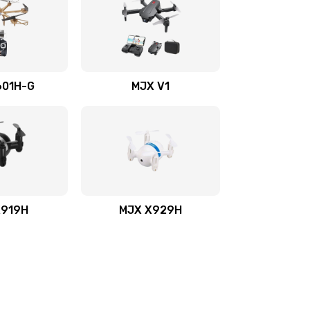
601H-G
MJX V1
X919H
MJX X929H