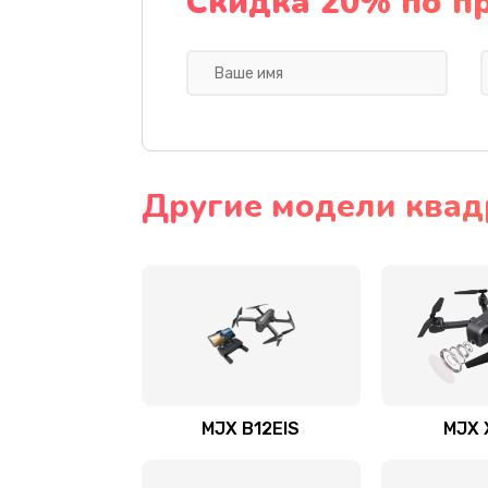
Скидка 20% по п
Другие модели квад
MJX B12EIS
MJX 