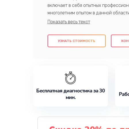
включает в себя опытных профессион
многолетним опытом в данной област
качественный ремонт с использовани
гарантируем качество всех проведенн
клиентам надежное и профессиональн
УЗНАТЬ СТОИМОСТЬ
КОН
потребности наилучшим образом. Не 
сейчас!
Бесплатная диагностика за 30
Рабо
мин.