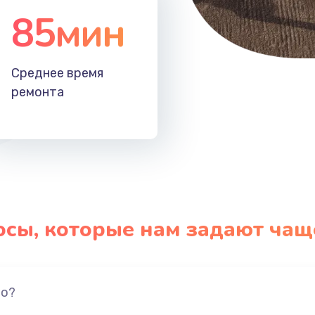
85мин
Среднее время
ремонта
осы, которые нам задают чащ
но?