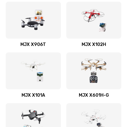
MJX X906T
MJX X102H
MJX X101A
MJX X601H-G