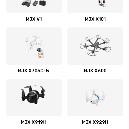
MJX V1
MJX X101
MJX X705C-W
MJX X600
MJX X919H
MJX X929H