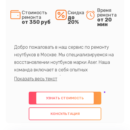
Время
Стоимость
Скидка
ремонта
до
ремонта
от 20
от 350 руб
20%
мин
Добро пожаловать в наш сервис по ремонту
ноутбуков в Москве. Мы специализируемся на
восстановлении ноутбуков марки Aser. Наша
команда включает в себя опытных
профессионалов с обширными знаниями и
многолетним опытом в данной области. Мы
предлагаем быстрый и качественный ремонт с
УЗНАТЬ СТОИМОСТЬ
использованием оригинальных компонентов, а
также гарантируем качество всех
КОНСУЛЬТАЦИЯ
проведенных работ. Наша цель - предоставить
клиентам надежное и профессиональное