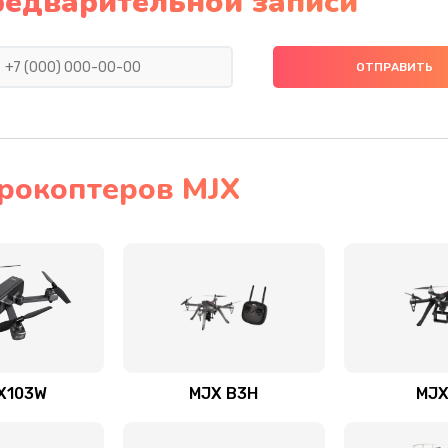
редварительной записи
рокоптеров MJX
X103W
MJX B3H
MJX