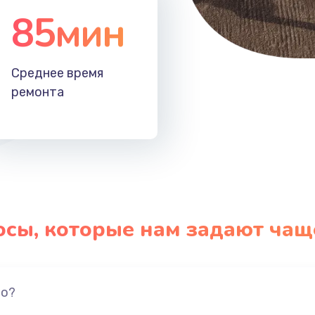
85мин
Среднее время
ремонта
осы, которые нам задают чащ
но?