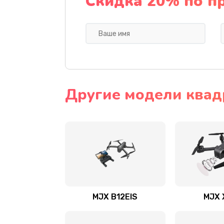
Скидка 20% по п
Другие модели квад
MJX B12EIS
MJX 