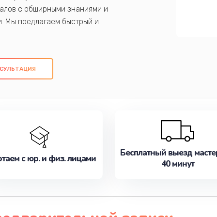
алов с обширными знаниями и
и. Мы предлагаем быстрый и
ем оригинальных компонентов, а также
ых работ. Наша цель - предоставить
ое обслуживание, удовлетворяя их
СУЛЬТАЦИЯ
медлите записаться на ремонт уже
Бесплатный выезд масте
таем с юр. и физ. лицами
40 минут