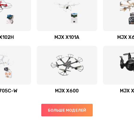
X102H
MJX X101A
MJX X
705C-W
MJX X600
MJX 
БОЛЬШЕ МОДЕЛЕЙ