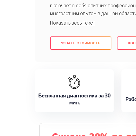
включает в себя опытных профессион
многолетним опытом в данной област
качественный ремонт с использовани
гарантируем качество всех проведенн
клиентам надежное и профессиональн
УЗНАТЬ СТОИМОСТЬ
КОН
потребности наилучшим образом. Не 
сейчас!
Бесплатная диагностика за 30
Рабо
мин.