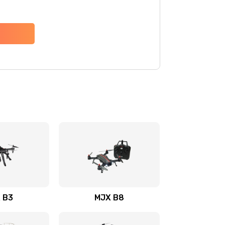
 B3
MJX B8