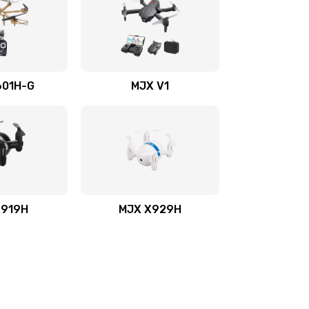
601H-G
MJX V1
X919H
MJX X929H