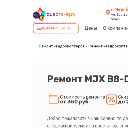
г. Челя
quadro-iq.ru
ул. Брать
95А/1
Ремонт квадрокоптеров в
Цены
О компани
Челябинске
ВЫБЕРИТЕ БРЕНД
Ремонт квадрокоптеров
/
Ремонт квадрокопте
Ремонт MJX B8-
Стоимость ремонта
Ски
от 350 руб
до 
Добро пожаловать в наш сервис по ре
специализируемся на восстановлении