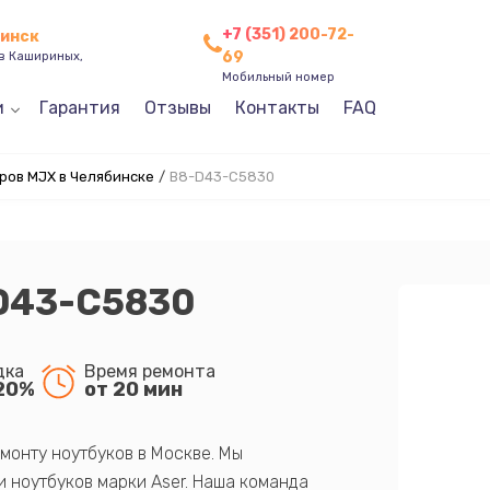
+7 (351) 200-72-
бинск
69
ев Кашириных,
Мобильный номер
и
Гарантия
Отзывы
Контакты
FAQ
ров MJX в Челябинске
/
B8-D43-C5830
D43-C5830
дка
Время ремонта
20%
от 20 мин
монту ноутбуков в Москве. Мы
 ноутбуков марки Aser. Наша команда