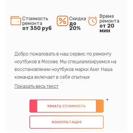
Время
Стоимость
Скидка
ремонта
до
ремонта
от 20
от 350 руб
20%
мин
Добро пожаловать в наш сервис по ремонту
ноутбуков в Москве. Мы специализируемся на
восстановлении ноутбуков марки Aser. Наша
команда включает в себя опытных
профессионалов с обширными знаниями и
многолетним опытом в данной области. Мы
предлагаем быстрый и качественный ремонт с
УЗНАТЬ СТОИМОСТЬ
использованием оригинальных компонентов, а
также гарантируем качество всех
КОНСУЛЬТАЦИЯ
проведенных работ. Наша цель - предоставить
клиентам надежное и профессиональное