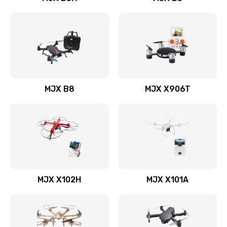
MJX B8
MJX X906T
MJX X102H
MJX X101A