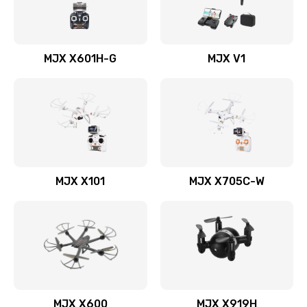
MJX X601H-G
MJX V1
MJX X101
MJX X705C-W
MJX X600
MJX X919H