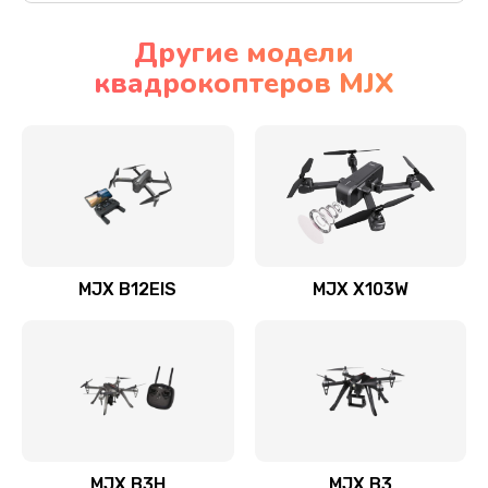
Другие модели
квадрокоптеров MJX
MJX B12EIS
MJX X103W
MJX B3H
MJX B3