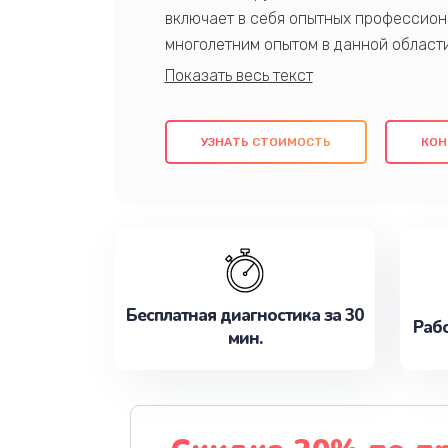
включает в себя опытных профессион
многолетним опытом в данной област
качественный ремонт с использовани
гарантируем качество всех проведенн
клиентам надежное и профессиональн
УЗНАТЬ СТОИМОСТЬ
КОН
потребности наилучшим образом. Не 
сейчас!
Бесплатная диагностика за 30
Рабо
мин.