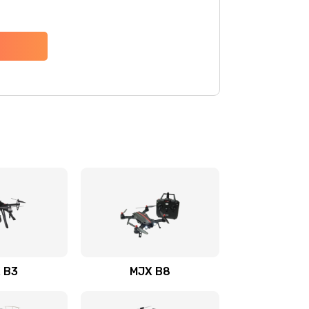
 B3
MJX B8