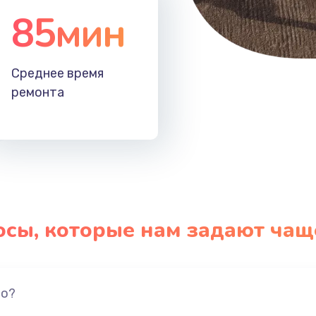
85мин
Среднее время
ремонта
осы, которые нам задают чащ
но?