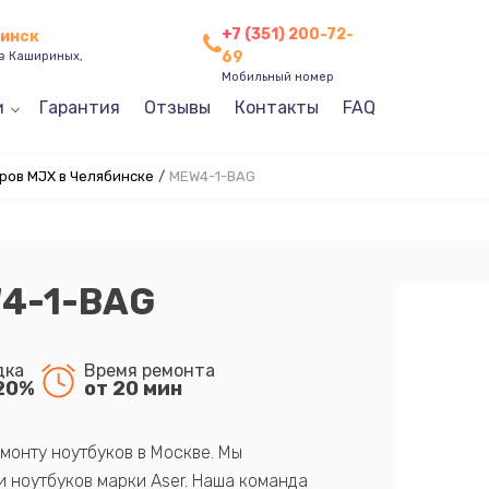
+7 (351) 200-72-
бинск
69
ев Кашириных,
Мобильный номер
и
Гарантия
Отзывы
Контакты
FAQ
ров MJX в Челябинске
/
MEW4-1-BAG
4-1-BAG
дка
Время ремонта
20%
от 20 мин
монту ноутбуков в Москве. Мы
 ноутбуков марки Aser. Наша команда