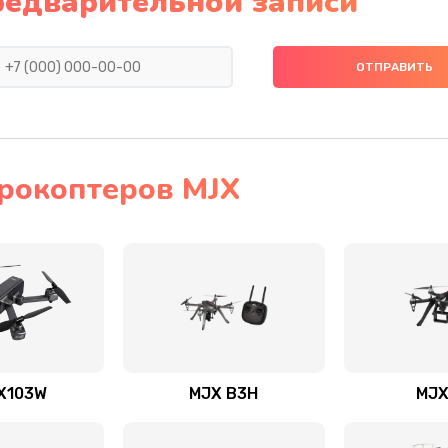
редварительной записи
рокоптеров MJX
X103W
MJX B3H
MJX