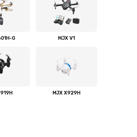
601H-G
MJX V1
X919H
MJX X929H