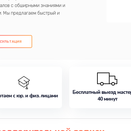
алов с обширными знаниями и
и. Мы предлагаем быстрый и
ем оригинальных компонентов, а также
ых работ. Наша цель - предоставить
ое обслуживание, удовлетворяя их
СУЛЬТАЦИЯ
медлите записаться на ремонт уже
Бесплатный выезд масте
таем с юр. и физ. лицами
40 минут