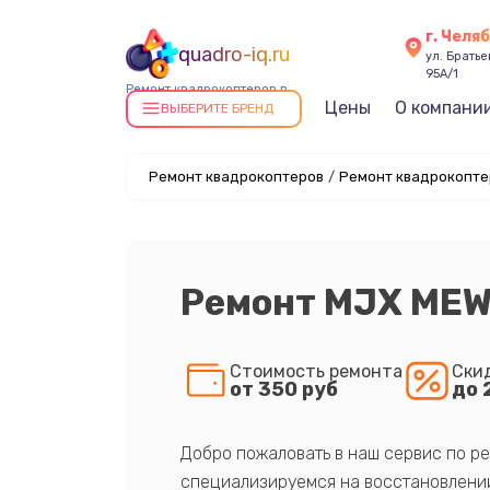
г. Челя
quadro-iq.ru
ул. Брать
95А/1
Ремонт квадрокоптеров в
Цены
О компани
Челябинске
ВЫБЕРИТЕ БРЕНД
Ремонт квадрокоптеров
/
Ремонт квадрокопте
Ремонт MJX MEW
Стоимость ремонта
Ски
от 350 руб
до 
Добро пожаловать в наш сервис по ре
специализируемся на восстановлении