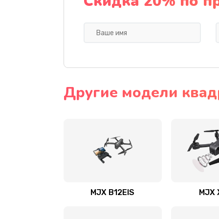
Скидка 20% по п
Другие модели квад
MJX B12EIS
MJX 