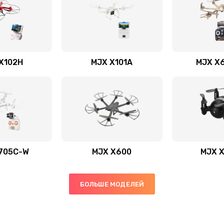
X102H
MJX X101A
MJX X
705C-W
MJX X600
MJX 
БОЛЬШЕ МОДЕЛЕЙ