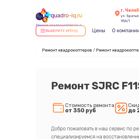
г. Челя
quadro-iq.ru
ул. Брать
95А/1
Ремонт квадрокоптеров в
Цены
О компани
Челябинске
ВЫБЕРИТЕ БРЕНД
Ремонт квадрокоптеров
/
Ремонт квадрокопте
Ремонт SJRC F11
Стоимость ремонта
Ски
от 350 руб
до 
Добро пожаловать в наш сервис по ре
специализируемся на восстановлении