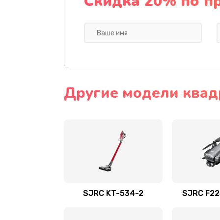
Скидка 20% по п
Другие модели квад
SJRC KT-534-2
SJRC F22