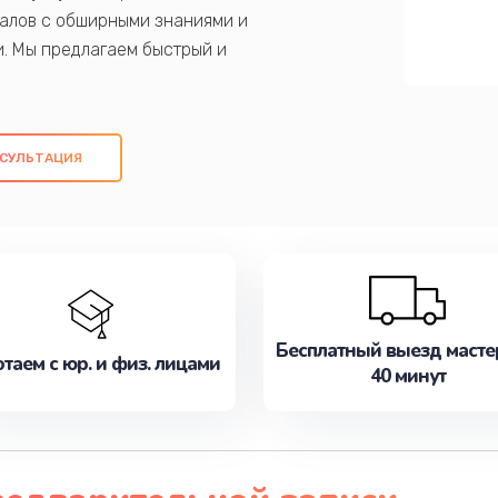
алов с обширными знаниями и
и. Мы предлагаем быстрый и
ем оригинальных компонентов, а также
ых работ. Наша цель - предоставить
ое обслуживание, удовлетворяя их
СУЛЬТАЦИЯ
медлите записаться на ремонт уже
Бесплатный выезд масте
таем с юр. и физ. лицами
40 минут