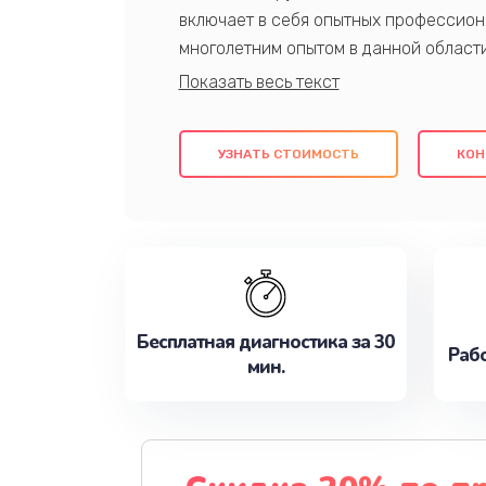
включает в себя опытных профессион
многолетним опытом в данной област
качественный ремонт с использовани
гарантируем качество всех проведенн
клиентам надежное и профессиональн
УЗНАТЬ СТОИМОСТЬ
КОН
потребности наилучшим образом. Не 
сейчас!
Бесплатная диагностика за 30
Рабо
мин.