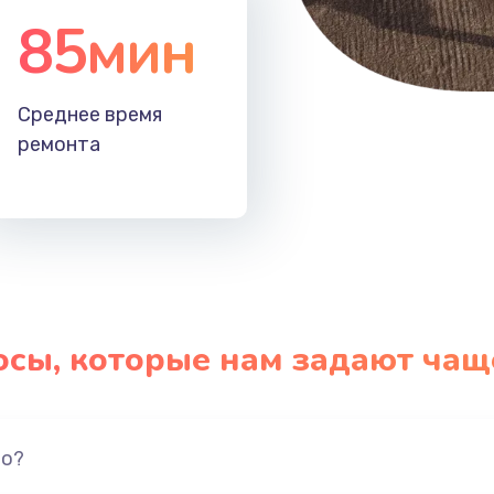
85мин
Среднее время
ремонта
осы, которые нам задают чащ
но?