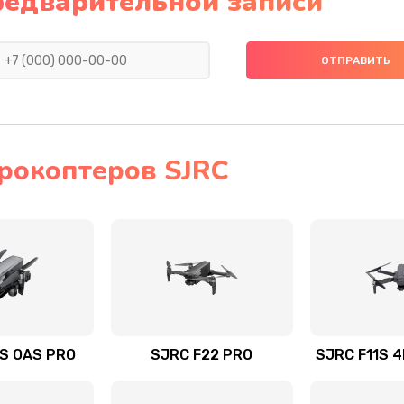
редварительной записи
рокоптеров SJRC
S OAS PRO
SJRC F22 PRO
SJRC F11S 