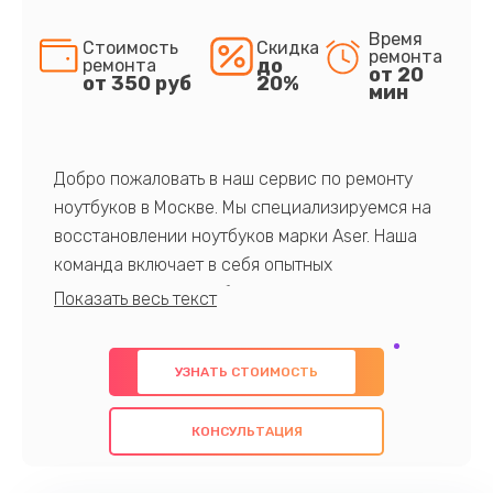
Время
Стоимость
Скидка
ремонта
до
ремонта
от 20
от 350 руб
20%
мин
Добро пожаловать в наш сервис по ремонту
ноутбуков в Москве. Мы специализируемся на
восстановлении ноутбуков марки Aser. Наша
команда включает в себя опытных
профессионалов с обширными знаниями и
многолетним опытом в данной области. Мы
предлагаем быстрый и качественный ремонт с
УЗНАТЬ СТОИМОСТЬ
использованием оригинальных компонентов, а
также гарантируем качество всех
КОНСУЛЬТАЦИЯ
проведенных работ. Наша цель - предоставить
клиентам надежное и профессиональное