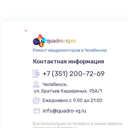
Замена сенсорного датчика
Замена сигнальной лампы
Замена системной платы
quadro-iq.ru
Ремонт квадрокоптеров в Челябинске
Замена температурного датчик
Контактная информация
Замена электроконфорки
+7 (351) 200-72-69
Челябинск
,
Техобслуживание
 ул. Братьев Кашириных, 95А/1
Ежедневно с 9:00 до 21:00
Установка / подключение / дем
info@quadro-iq.ru
Прошивка
Все консультации по телефону в нашем сервисе
совершенно бесплатны