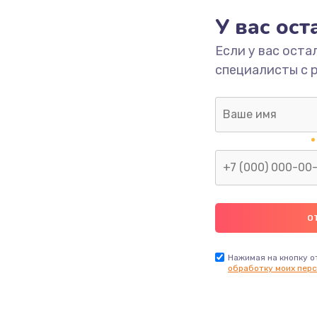
У вас ос
700 руб.
Заказ
Если у вас оста
специалисты с 
2500 руб.
Заказ
1400 руб.
Заказ
модуля
600 руб.
Заказ
1100 руб.
Заказ
900 руб.
Заказ
Нажимая на кнопку о
обработку моих перс
нфорки
900 руб.
Заказ