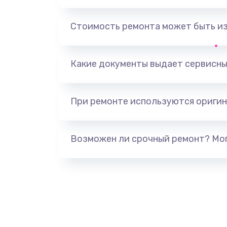
Замена, перепайка чипа
Стоимость ремонта может быть и
Замена HDMI-разъема
Какие документы выдает сервисны
Замена/Pемонт карбюратора
При ремонте используются оригин
Ремонт капиллярной трубки
Замена блока питания
Возможен ли срочный ремонт? Мог
Прошивка / разблокировка
Замена термостата
Замена реле