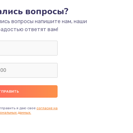
тались вопросы?
ать
лись вопросы напишите нам, наши
радостью ответят вам!
ать
ать
ать
ать
ать
тправить я даю свое
согласие на
ональных данных.
ать