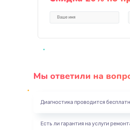
Профилактическая чистка
Прошивка BIOS
Замена северного моста
Ремонт южного моста
Мы ответили на вопр
Замена батарейки BIOS
Настройка BIOS
Диагностика проводится бесплат
Ремонт цепи питания
Есть ли гарантия на услуги ремон
Замена видеоадаптера (видеок