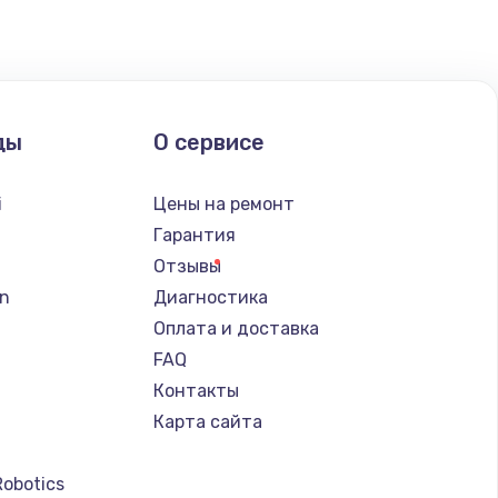
ать
ать
ды
О сервисе
ать
i
Цены на ремонт
ать
Гарантия
Отзывы
ать
n
Диагностика
Оплата и доставка
ать
FAQ
Контакты
ать
Карта сайта
ать
Robotics