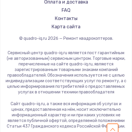
Оплата и доставка
FAQ
Замена температурного датчика
Контакты
2500 руб.
Карта сайта
Заказать
© quadro-iq.ru
2026
— Ремонт квадрокоптеров.
Замена электроконфорки
1300 руб.
Сервисный центр quadro-iq.ru является пост гарантийным
(не авторизованным) сервисным центром. Торговые марки,
Заказать
перечисленные на сайте quadro-iq.ru, являются
зарегистрированным товарными знаками компаний
правообладателей. Обозначения используется не с целью
Техобслуживание
индивидуализации соответствующих услуг по ремонту, а с
900 руб.
целью информирования потребителей о предоставляемых
услугах в отношении техники правообладателя
Заказать
Сайт quadro-iq.ru, а также вся информация об услугах и
Установка / подключение / демонтаж
ценах, предоставленная на нём, носит исключительно
информационный характер и ни при каких условиях не
1300 руб.
является публичной офертой, определяемой положениями
Статьи 437 Гражданского кодекса Российской Федерации.
Заказать