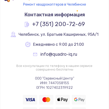
Ремонт квадрокоптеров в Челябинске
Замена термостата
Контактная информация
1200 руб.
Заказать
+7 (351) 200-72-69
Замена реле
Челябинск
,
 ул. Братьев Кашириных, 95А/1
1000 руб.
Ежедневно с 9:00 до 21:00
Заказать
info@quadro-iq.ru
Замена термопредохранителя
Все консультации по телефону в нашем сервисе
700 руб.
совершенно бесплатны
Заказать
ООО "Сервисный Центр"
ИНН: 7447058155
ОГРН: 1027402319922
Замена ТЭНа
2500 руб.
Заказать