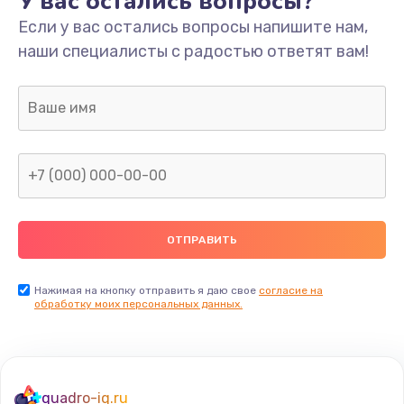
У вас остались вопросы?
Если у вас остались вопросы напишите нам,
Замена/Pемонт карбюратора
наши специалисты с радостью ответят вам!
1300 руб.
Заказать
Ремонт капиллярной трубки
400 руб.
Заказать
Замена блока питания
1000 руб.
Заказать
Нажимая на кнопку отправить я даю свое
согласие на
обработку моих персональных данных.
Прошивка / разблокировка
900 руб.
Заказать
quadro-iq.ru