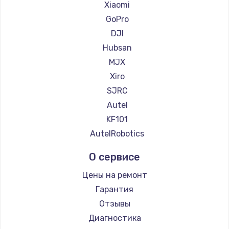
Xiaomi
GoPro
Замена регулятора режимов конфорки
DJI
900 руб.
Hubsan
Заказать
MJX
Xiro
Замена сенсорного датчика
SJRC
1300 руб.
Autel
Заказать
KF101
AutelRobotics
Замена сигнальной лампы
1200 руб.
О сервисе
Заказать
Цены на ремонт
Гарантия
Замена системной платы
Отзывы
1500 руб.
Диагностика
Заказать