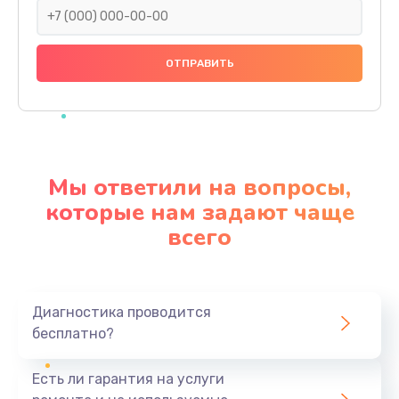
Замена праймера
1000 руб.
Заказать
Ремонт материнской платы
4500 руб.
Мы ответили на вопросы,
Заказать
которые нам задают чаще
всего
Профилактическая чистка
1000 руб.
Заказать
Диагностика проводится
бесплатно?
Прошивка BIOS
1920 руб.
Есть ли гарантия на услуги
Заказать