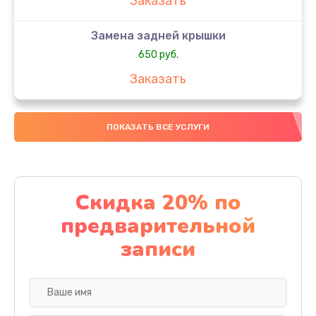
Заказать
Замена задней крышки
650 руб.
Заказать
Замена аккумулятора
ПОКАЗАТЬ ВСЕ УСЛУГИ
4000 руб.
Заказать
Замена материнской платы
Скидка 20% по
1100 руб.
предварительной
Заказать
записи
Замена масла
750 руб.
Заказать