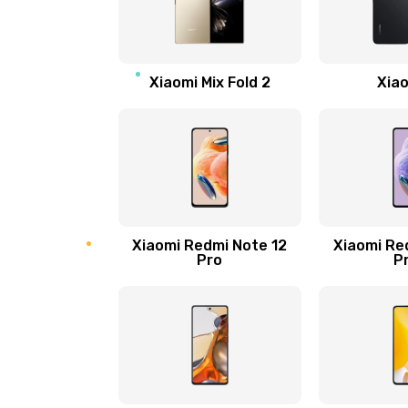
Замена Wi-Fi
Ремонт цепи питания
Xiaomi Mix Fold 2
Xiao
Ремонт микрофона
Ремонт корпусных элементов
Ремонт GPS-модуля
Xiaomi Redmi Note 12
Xiaomi Re
Pro
P
Ремонт динамика
Замена дисплея
Ремонт сим-лотка