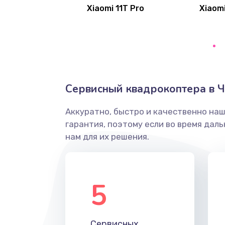
Xiaomi 11T Pro
Xiaomi
Замена клавиатуры
Замена тачпада
Замена контроллера питания
Сервисный квадрокоптера в Ч
Замена южного моста
Аккуратно, быстро и качественно на
гарантия, поэтому если во время дал
Чистка от пыли
нам для их решения.
Настройка ОС
5
Ремонт подсветки
Настройка BIOS
Сервисных