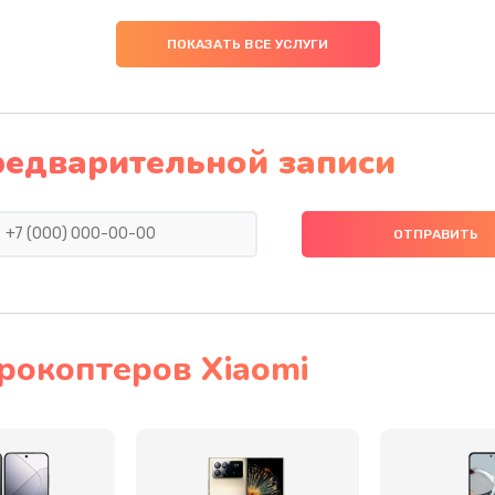
20 мин
2 года
ПОКАЗАТЬ ВСЕ УСЛУГИ
60 мин
1 год
40 мин
2 года
редварительной записи
30 мин
1 год
30 мин
3 года
50 мин
1 год
рокоптеров Xiaomi
60 мин
2 года
40 мин
2 года