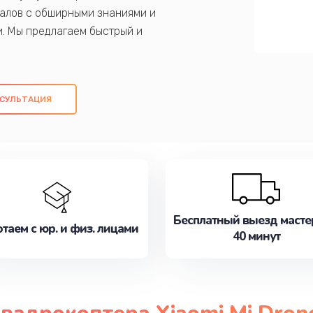
алов с обширными знаниями и
и. Мы предлагаем быстрый и
ем оригинальных компонентов, а также
ых работ. Наша цель - предоставить
ое обслуживание, удовлетворяя их
СУЛЬТАЦИЯ
медлите записаться на ремонт уже
Бесплатный выезд масте
таем с юр. и физ. лицами
40 минут