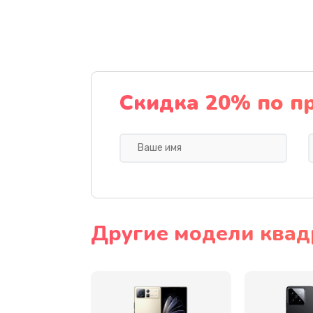
Ремонт камеры
Замена разъема питания
Замена шлейфа
Скидка 20% по п
Ремонт мультиконтроллера
Замена кнопки включения
Замена камеры
Другие модели квад
Замена USB порта
Замена материнской платы