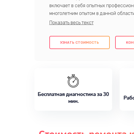
включает в себя опытных профессион
многолетним опытом в данной област
качественный ремонт с использовани
гарантируем качество всех проведенн
клиентам надежное и профессиональн
УЗНАТЬ СТОИМОСТЬ
КОН
потребности наилучшим образом. Не 
сейчас!
Бесплатная диагностика за 30
Рабо
мин.