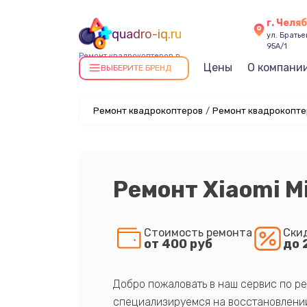
г. Челя
quadro-iq.ru
ул. Брать
95А/1
Ремонт квадрокоптеров в
Цены
О компани
Челябинске
ВЫБЕРИТЕ БРЕНД
Ремонт квадрокоптеров
/
Ремонт квадрокоптер
Ремонт Xiaomi M
Стоимость ремонта
Ски
от 400 руб
до 
Добро пожаловать в наш сервис по ре
специализируемся на восстановлении