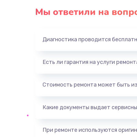
Мы ответили на вопр
Замена экрана
Замена северного моста
Диагностика проводится бесплат
Замена видеочипа
Есть ли гарантия на услуги ремон
Ремонт разъема питания
Замена видеокарты
Стоимость ремонта может быть и
Ремонт цепей питания
Какие документы выдает сервисны
Замена жесткого диска
При ремонте используются оригин
Установка драйверов