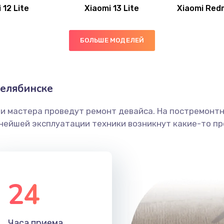
 12 Lite
Xiaomi 13 Lite
Xiaomi Red
20 мин
2 года
30 мин
1 год
БОЛЬШЕ МОДЕЛЕЙ
40 мин
2 года
елябинске
30 мин
1 год
ши мастера проведут ремонт девайса. На постремонт
ьнейшей эксплуатации техники возникнут какие-то пр
50 мин
2 года
40 мин
2 года
24
50 мин
3 года
50 мин
3 года
Часа приема