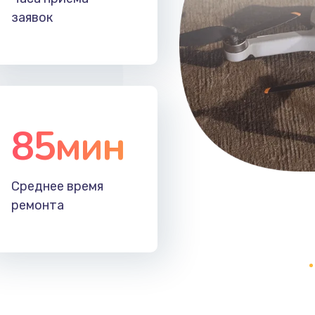
заявок
20 мин
1 год
60 мин
1 год
40 мин
3 года
85мин
50 мин
1 год
20 мин
1 год
Среднее время
ремонта
60 мин
2 года
60 мин
1 год
40 мин
2 года