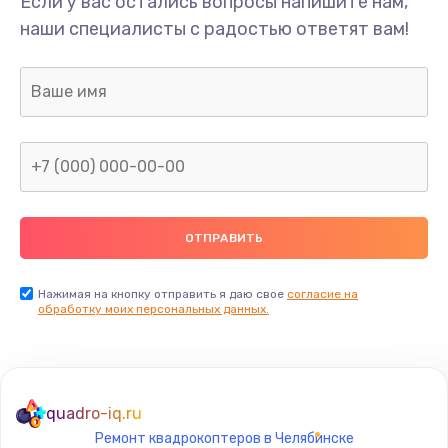
Если у вас остались вопросы напишите нам,
Ремонт динамика
наши специалисты с радостью ответят вам!
400 руб.
Заказать
Замена дисплея
1200 руб.
Заказать
Ремонт сим-лотка
600 руб.
Заказать
Нажимая на кнопку отправить я даю свое
согласие на
обработку моих персональных данных.
Замена клавиатуры
1190 руб.
Заказать
quadro-iq.ru
Ремонт квадрокоптеров в Челябинске