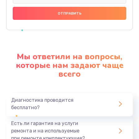
Замена разъема питания
600 руб.
Заказать
Замена шлейфа
600 руб.
Мы ответили на вопросы,
Заказать
которые нам задают чаще
всего
Ремонт мультиконтроллера
1000 руб.
Заказать
Диагностика проводится
бесплатно?
Замена кнопки включения
800 руб.
Есть ли гарантия на услуги
Заказать
ремонта и на используемые
при ремонте комплектующие?