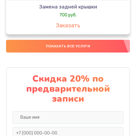
Замена задней крышки
700 руб.
Заказать
Комплексная чистка
ПОКАЗАТЬ ВСЕ УСЛУГИ
900 руб.
Заказать
Замена стекла
Скидка 20% по
1100 руб.
предварительной
Заказать
записи
Ремонт камеры
600 руб.
Заказать