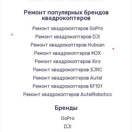
1090 руб.
Ремонт популярных брендов
квадрокоптеров
Заказать
Ремонт квадрокоптеров GoPro
Ремонт подсветки
Ремонт квадрокоптеров DJI
1200 руб.
Ремонт квадрокоптеров Hubsan
Заказать
Ремонт квадрокоптеров MJX
Ремонт квадрокоптеров Xiro
Настройка BIOS
Ремонт квадрокоптеров SJRC
930 руб.
Ремонт квадрокоптеров Autel
Заказать
Ремонт квадрокоптеров KF101
Ремонт квадрокоптеров AutelRobotics
Замена SSD
990 руб.
Бренды
Заказать
GoPro
DJI
Восстановление данных