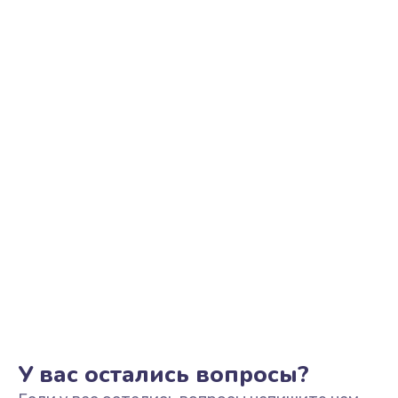
Ремонт цепи питания
2200 руб.
Заказать
Ремонт микрофона
500 руб.
Заказать
Ремонт корпусных элементов
800 руб.
Заказать
Ремонт GPS-модуля
500 руб.
Заказать
У вас остались вопросы?