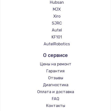
Hubsan
990 руб.
MJX
Заказать
Xiro
SJRC
Замена звуковой карты
Autel
1100 руб.
KF101
Заказать
AutelRobotics
Замена микрофона
О сервисе
1050 руб.
Цены на ремонт
Заказать
Гарантия
Отзывы
Замена оперативной памяти
Диагностика
890 руб.
Оплата и доставка
Заказать
FAQ
Контакты
Замена системы охлаждения