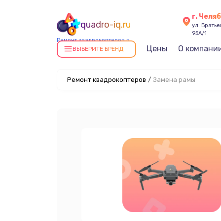
г. Челя
quadro-iq.ru
ул. Брать
95А/1
Ремонт квадрокоптеров в
Цены
О компани
Челябинске
ВЫБЕРИТЕ БРЕНД
Ремонт квадрокоптеров
/
Замена рамы